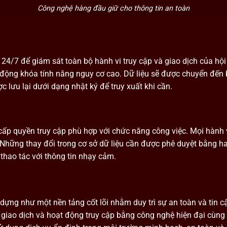
Công nghệ hàng đầu giữ cho thông tin an toàn
4/7 để giám sát toàn bộ hành vi truy cập và giao dịch của hội v
 động khóa tính năng nguy cơ cao. Dữ liệu sẽ được chuyển đến 
c lưu lại dưới dạng nhật ký để truy xuất khi cần.
ấp quyền truy cập phù hợp với chức năng công việc. Mọi hành v
 Những thay đổi trong cơ sở dữ liệu cần được phê duyệt bằng h
thao tác với thông tin nhạy cảm.
ựng như một nền tảng cốt lõi nhằm duy trì sự an toàn và tin cậ
 giao dịch và hoạt động truy cập bằng công nghệ hiện đại cùng 