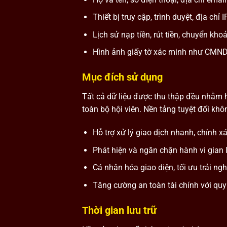
Thiết bị truy cập, trình duyệt, địa chỉ IP, 
Lịch sử nạp tiền, rút tiền, chuyển kh
Hình ảnh giấy tờ xác minh như CMND
Mục đích sử dụng
Tất cả dữ liệu được thu thập đều nhằm 
toàn bộ hội viên. Nền tảng tuyệt đối kh
Hỗ trợ xử lý giao dịch nhanh, chính x
Phát hiện và ngăn chặn hành vi gian 
Cá nhân hóa giao diện, tối ưu trải ng
Tăng cường an toàn tài chính với quy
Thời gian lưu trữ