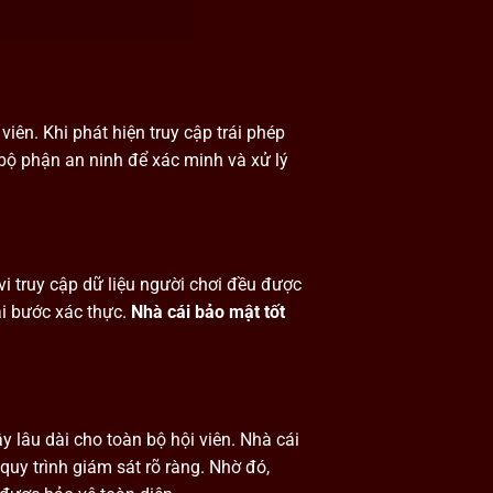
iên. Khi phát hiện truy cập trái phép
bộ phận an ninh để xác minh và xử lý
i truy cập dữ liệu người chơi đều được
ai bước xác thực.
Nhà cái bảo mật tốt
y lâu dài cho toàn bộ hội viên. Nhà cái
quy trình giám sát rõ ràng. Nhờ đó,