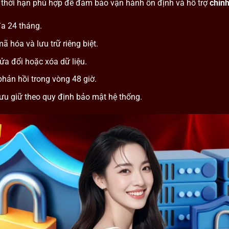
g thời hạn phù hợp để đảm bảo vận hành ổn định và hỗ trợ
chín
đa 24 tháng.
ã hóa và lưu trữ riêng biệt.
ửa đổi hoặc xóa dữ liệu.
phản hồi trong vòng 48 giờ.
lưu giữ theo quy định bảo mật hệ thống.