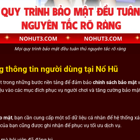
Mọi quy trình bảo mật đều tuân thủ nguyên tắc rõ ràng
g thông tin người dùng tại Nổ Hũ
một trong những bước nền tảng để đảm bảo
chính sách bảo mật
iệu vào các mục đích phục vụ người chơi và tăng cường bảo mật
o mật
, bạn cần cung cấp một số dữ liệu cá nhân để hệ thống xác
c của bạn cũng được ghi nhận để phục vụ tối ưu dịch vụ.
l mà hội viên đã đăng ký.