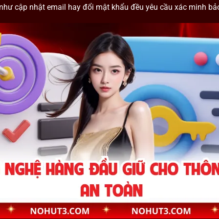
g như cập nhật email hay đổi mật khẩu đều yêu cầu xác minh bả