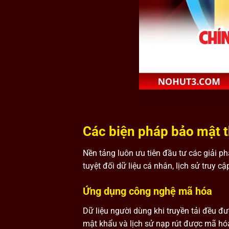
Các biện pháp bảo mật t
Nền tảng luôn ưu tiên đầu tư các giải p
tuyệt đối dữ liệu cá nhân, lịch sử truy c
Ứng dụng công nghệ mã hóa
Dữ liệu người dùng khi truyền tải đều đ
mật khẩu và lịch sử nạp rút được mã hó