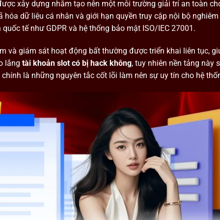
được xây dựng nhằm tạo nên một môi trường giải trí an toàn cho
ã hóa dữ liệu cá nhân và giới hạn quyền truy cập nội bộ nghiêm 
n quốc tế như GDPR và hệ thống bảo mật ISO/IEC 27001.
 và giám sát hoạt động bất thường được triển khai liên tục, g
lo lắng
tài khoản slot có bị hack không
, tuy nhiên nền tảng này
 chính là những nguyên tắc cốt lõi làm nên sự uy tín cho hệ t