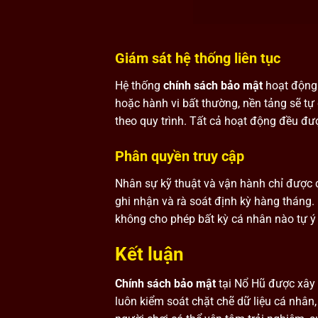
Giám sát hệ thống liên tục
Hệ thống
chính sách bảo mật
hoạt động 2
hoặc hành vi bất thường, nền tảng sẽ tự
theo quy trình. Tất cả hoạt động đều đượ
Phân quyền truy cập
Nhân sự kỹ thuật và vận hành chỉ được c
ghi nhận và rà soát định kỳ hàng tháng.
không cho phép bất kỳ cá nhân nào tự ý 
Kết luận
Chính sách bảo mật
tại Nổ Hũ được xây d
luôn kiểm soát chặt chẽ dữ liệu cá nhân,