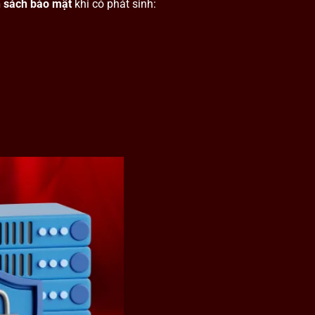
h sách bảo mật
khi có phát sinh: